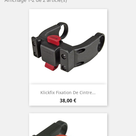
Affichage 1-2 de 2 article(s)
Klickfix Fixation De Cintre...
Prix
38,00 €