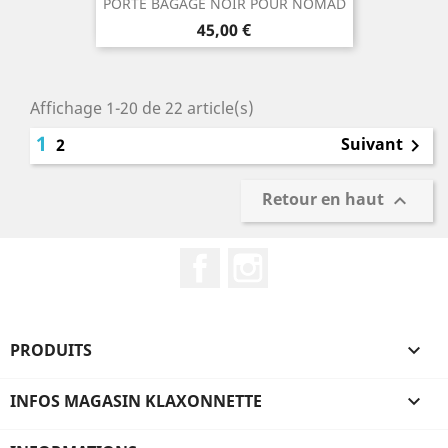
PORTE BAGAGE NOIR POUR NOMAD
Prix
45,00 €
Affichage 1-20 de 22 article(s)
1
Suivant
2

Retour en haut

Facebook
Instagram
PRODUITS

INFOS MAGASIN KLAXONNETTE
