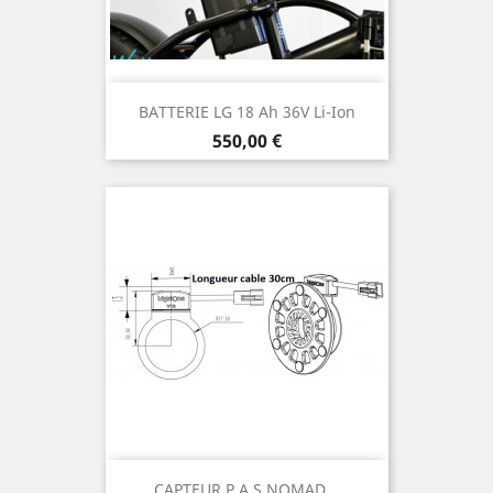
BATTERIE LG 18 Ah 36V Li-Ion
Prix
550,00 €
CAPTEUR P.A.S NOMAD...