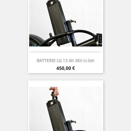
BATTERIE LG 13 Ah 36V Li-Ion
Prix
450,00 €