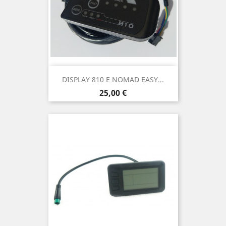
DISPLAY 810 E NOMAD EASY...
Prix
25,00 €