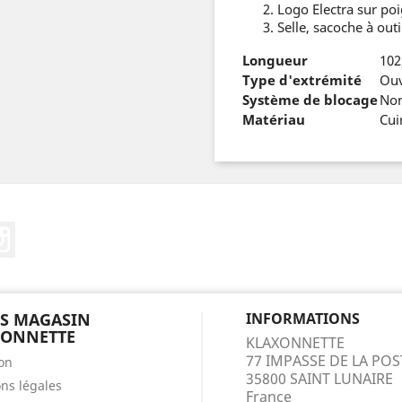
Logo Electra sur po
Selle, sacoche à out
Longueur
10
Type d'extrémité
Ouv
Système de blocage
No
Matériau
Cui
ebook
Instagram
S MAGASIN
INFORMATIONS
XONNETTE
KLAXONNETTE
77 IMPASSE DE LA POS
son
35800 SAINT LUNAIRE
ns légales
France