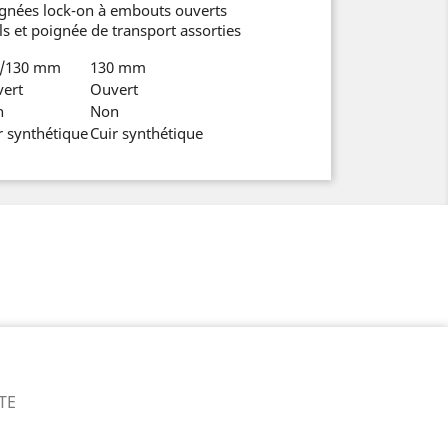
ignées lock-on à embouts ouverts
ils et poignée de transport assorties
2/130 mm
130 mm
ert
Ouvert
n
Non
r synthétique
Cuir synthétique
TE