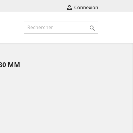

Connexion

M
130 MM