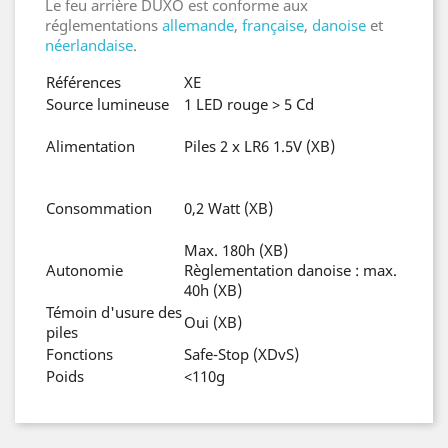
Le feu arrière DUXO est conforme aux
réglementations
allemande
,
française
,
danoise
et
néerlandaise
.
Références
XE
Source lumineuse
1 LED rouge > 5 Cd
Alimentation
Piles 2 x LR6 1.5V (XB)
Consommation
0,2 Watt (XB)
Max. 180h (XB)
Autonomie
Règlementation danoise : max.
40h (XB)
Témoin d'usure des
Oui (XB)
piles
Fonctions
Safe-Stop (XDvS)
Poids
<110g