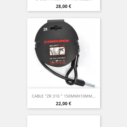
Prix
28,00 €
CABLE "ZR 310 " 150MMX10MM...
Prix
22,00 €