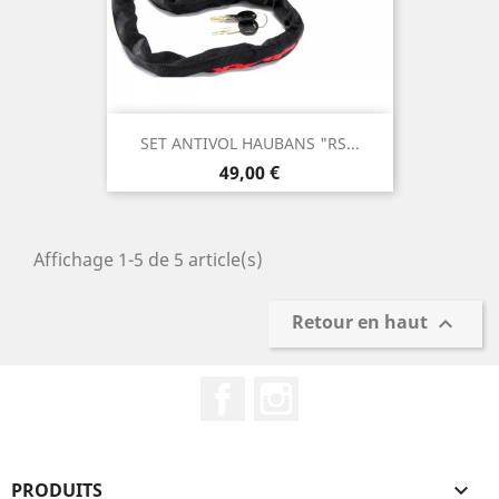
SET ANTIVOL HAUBANS "RS...
Prix
49,00 €
Affichage 1-5 de 5 article(s)
Retour en haut

Facebook
Instagram
PRODUITS
